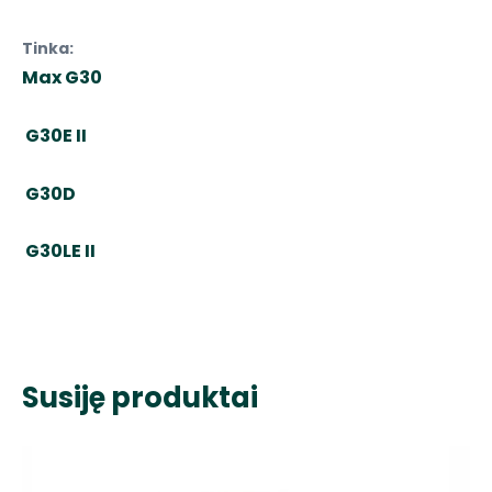
Tinka:
Max G30
G30E II
G30D
G30LE II
Susiję produktai