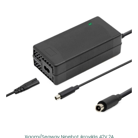
Xiaomi/Segway Ninebot įkroviklis 42V 2A