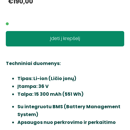
€190,00
Įdėti į krepšelį
Techniniai duomenys:
Tipas: Li-ion (Ličio jonų)
Įtampa: 36 V
Talpa: 15 300 mAh (551 Wh)
Su integruotu BMS (Battery Management
System)
Apsaugos nuo perkrovimo ir perkaitimo