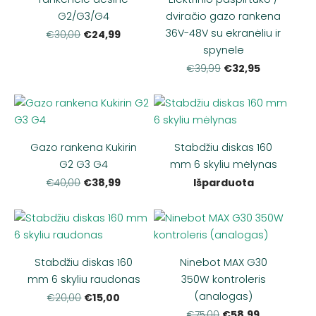
G2/G3/G4
dviračio gazo rankena
36V-48V su ekranėliu ir
€24,99
€30,00
spynele
€32,95
€39,99
Gazo rankena Kukirin
Stabdžiu diskas 160
G2 G3 G4
mm 6 skyliu mėlynas
€38,99
Išparduota
€40,00
Stabdžiu diskas 160
Ninebot MAX G30
mm 6 skyliu raudonas
350W kontroleris
(analogas)
€15,00
€20,00
€58,99
€75,00