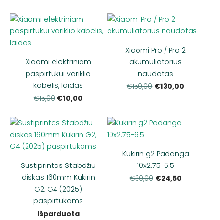
Xiaomi Pro / Pro 2
Xiaomi elektriniam
akumuliatorius
paspirtukui variklio
naudotas
kabelis, laidas
€130,00
€150,00
€10,00
€15,00
Kukirin g2 Padanga
Sustiprintas Stabdžiu
10x2.75-6.5
diskas 160mm Kukirin
€24,50
€30,00
G2, G4 (2025)
paspirtukams
Išparduota