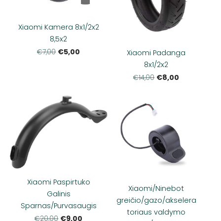
Xiaomi Kamera 8x1/2x2
8,5x2
€5,00
€7,00
Xiaomi Padanga
8x1/2x2
€8,00
€14,00
Xiaomi Paspirtuko
Xiaomi/Ninebot
Galinis
greičio/gazo/akselera
Sparnas/Purvasaugis
toriaus valdymo
€9,00
€20,00