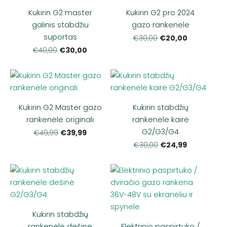
Kukirin G2 master
Kukirin G2 pro 2024
galinis stabdžiu
gazo rankenele
suportas
€20,00
€30,00
€30,00
€40,00
Kukirin G2 Master gazo
Kukirin stabdžių
rankenėlė originali
rankenėlė kairė
G2/G3/G4
€39,99
€49,99
€24,99
€30,00
Kukirin stabdžių
rankenėlė dešinė
Elektrinio paspirtuko /