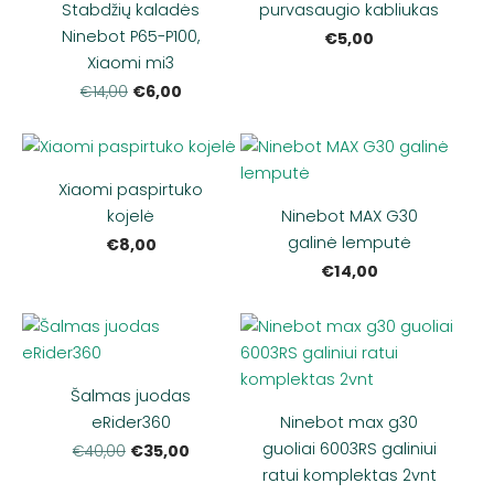
Stabdžių kaladės
purvasaugio kabliukas
Ninebot P65-P100,
€5,00
Xiaomi mi3
€6,00
€14,00
Xiaomi paspirtuko
kojelė
Ninebot MAX G30
galinė lemputė
€8,00
€14,00
Šalmas juodas
eRider360
Ninebot max g30
guoliai 6003RS galiniui
€35,00
€40,00
ratui komplektas 2vnt