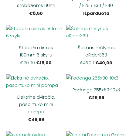
stabdžiams 60ml
/ F25 / F30 / F40
€8,50
Išparduota
Stabdžiu diskas
Šalmas mėlynas
180mm 6 skyliu
eRider360
€15,00
€40,00
€20,00
€45,00
Padanga 255x80-10x3
Elektrinė dviračio,
€29,99
paspirtuko mini
pompa
€49,99