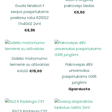
Guolis Ninebot F
pakrovėjo laidas
serijos paspirtukams
€5,50
priekiniui ratui 6203ZZ
17x40x12 2vnt
€6,95
Didelio matomumo
liemenė su atšvaitais
Pakrovėjas 48V
universalus
€15,00
€19,00
paspirtukams GX16
jungtimi
Išparduota
10x2.5 Padanga CST