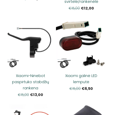
svirtelė/rankenėlė
€12,00
€15,00
Xiaomi-Ninebot
Xiaomi galinė LED
paspirtuko stabdžių
lemputė
rankena
€6,50
€15,00
€13,00
€15,00