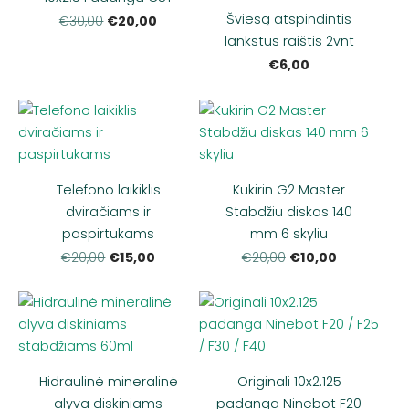
Šviesą atspindintis
€20,00
€30,00
lankstus raištis 2vnt
€6,00
Telefono laikiklis
Kukirin G2 Master
dviračiams ir
Stabdžiu diskas 140
paspirtukams
mm 6 skyliu
€15,00
€10,00
€20,00
€20,00
Hidraulinė mineralinė
Originali 10x2.125
alyva diskiniams
padanga Ninebot F20