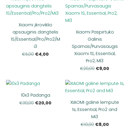
Xiaomi įkroviklio
apsauginis dangtelis
Xiaomi Paspirtuko
1S/Essential/Pro/Pro2/M
Galinis
i3
Sparnas/Purvasaugis
Xiaomi 1S, Essential,
€4,00
€5,00
Pro2, MI3
€9,00
€20,00
10x3 Padanga
XIAOMI galinė lemputė
€20,00
€30,00
1s, Essential, Pro2 and
Mi3
€8,00
€10,00