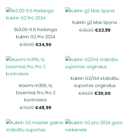
Kukirin g2 Max Spyna
9x3.00-5.5 Padanga
€23,99
€30,00
Kukirin G2 Pro 2024
€24,50
€30,00
Kukirin G2/G4 stabdžiu
Xiaomi m365, 1s,
suportas originalus
Essential, Pro, Pro 2
€30,00
€40,00
kontroleris
€48,99
€70,00