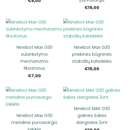
€5,00
€15,00
Ninebot Max G30
Ninebot Max G30
sulankstymo
priekinės būgninės
mechanizmo
stabdžių kaladėlės
fiksatorius
€15,00
€7,00
Ninebot MAX G30
Ninebot Max G30
galinės šakės
metalinis purvasargio
dangteliai 2vnt
laikiklis
€10,00