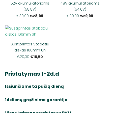
52V akumuliatoriams
48V akumuliatoriams
(58.8V)
(54.6V)
€28,99
€29,99
€39,99
€39,99
Sustiprintas Stabdžiu
diskas 160mm 6h
€15,50
€20,00
Pristatymas 1-2d.d
Išsiunčiame ta pačią dieną
14 dienų grąžinimo garantija
Visos kainos nurodytos su PVM