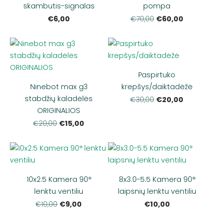
skambutis-signalas
pompa
€6,00
€60,00
€70,00
Paspirtuko
Ninebot max g3
krepšys/daiktadėžė
stabdžių kaladėlės
€20,00
€30,00
ORIGINALIOS
€15,00
€20,00
10x2.5 Kamera 90°
8x3.0-5.5 Kamera 90°
lenktu ventiliu
laipsnių lenktu ventiliu
€9,00
€10,00
€10,00