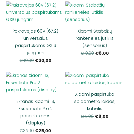
Pakrovėjas 60V (67.2)
Xiaomi Stabdžių
universalus
rankenėlės jutiklis
paspirtukams GX16
(sensorius)
jungtimi
€8,00
€10,00
€30,00
€40,00
Xiaomi paspirtuko
Ekranas Xiaomi 1S,
spidometro laidas,
Essential ir Pro 2
kabelis
paspirtukams
€8,00
€15,00
(display)
€25,00
€35,00