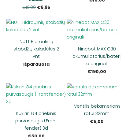
€6,95
€10,00
NUTT Hidraulinių
stabdžių kaladėlės 2
Ninebot MAX G30
vnt
akumuliatorius/baterij
a originali
Išparduota
€190,00
Ventilis bekameriam
Kukirin G4 priekinis
ratui 32mm
purvasaugis (Front
€5,00
fender) 3d
€50,00