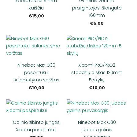
kabliukas su 5 mm
Guminis ventilio
kaiščiu
prailgintojas-šlangutė
160mm
€15,00
€5,00
Ninebot Max G30
Xiaomi PRO/PRO2
paspirtukui
stabdžių diskas 120mm
sulankstymo varžtas
5 skylių
€10,00
€10,00
Galinio žibinto jungtis
Ninebot Max G30
Xiaomi paspirtukui
juodas galinis
purvasargis