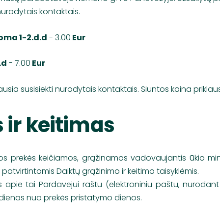
nurodytais kontaktais.
oma 1-2.d.d
- 3.00
Eur
.d
- 7.00
Eur
ausia susisiekti nurodytais kontaktais. Siuntos kaina prikla
 ir keitimas
os prekės keičiamos, grąžinamos vadovaujantis ūkio minist
” patvirtintomis Daiktų grąžinimo ir keitimo taisyklėmis.
as apie tai Pardavėjui raštu (elektroniniu paštu, nuroda
 dienas nuo prekės pristatymo dienos.