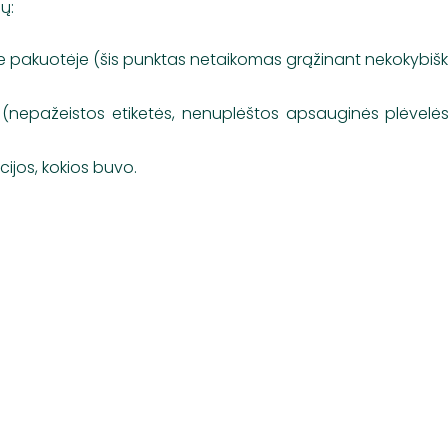
ų:
oje pakuotėje (šis punktas netaikomas grąžinant nekokybišk
 (nepažeistos etiketės, nenuplėštos apsauginės plėvelės 
ijos, kokios buvo.