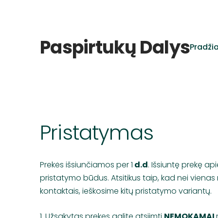
Paspirtukų Dalys
Pradži
Pristatymas
Prekės išsiunčiamos per 1
d.d
. Išsiuntę prekę ap
pristatymo būdus. Atsitikus taip, kad nei viena
kontaktais, ieškosime kitų pristatymo variantų.
1. Užsakytas prekes galite atsiimti
NEMOKAMAI