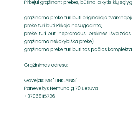
Pirkėjui grąžinant prekes, būtina laikytis šių sąlyg
grąžinama prekė turi būti originalioje tvarking
prekė turi būti Pirkėjo nesugadinta;
prekė turi būti nepraradusi prekinės išvaizdos
grąžinama nekokybiška prekė);
grąžinama prekė turi būti tos pačios komplektac
Grąžinimas adresu:
Gavėjas: MB "TINKLAINIS"
Panevėžys Nemuno g 70 Lietuva
+37068115726