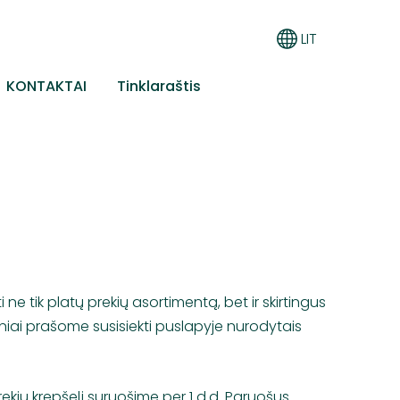
LIT
KONTAKTAI
Tinklaraštis
ne tik platų prekių asortimentą, bet ir skirtingus
niai prašome susisiekti puslapyje nurodytais
ių krepšelį suruošime per 1 d.d. Paruošus