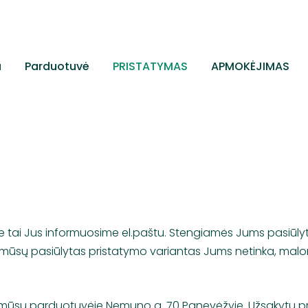
a
Parduotuvė
PRISTATYMAS
APMOKĖJIMAS
ie tai Jus informuosime el.paštu. Stengiamės Jums pasiūlyti 
s mūsų pasiūlytas pristatymo variantas Jums netinka, malo
mūsų parduotuvėje Nemuno g. 70 Panevėžyje. Užsakytų prek